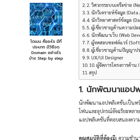
2. วิศวกรระบบเครือข่าย (N
3. นักวิเคราะห์ข้อมูล (Data
4. นักวิทยาศาสตร์ข้อมูล (D
5. ผู้เชี่ยวชาญด้านความปล
6. นักพัฒนาเว็บ (Web Dev
โดเมน คืออะไร มีกี่
7. ผู้ทดสอบซอฟต์แวร์ (So
ประเภท มีวิธีจด
8. ผู้เชี่ยวชาญด้านปัญญาปร
Domain อย่างไร
9. UX/UI Designer
บ้าง Step by step
10. ผู้จัดการโครงการด้าน
สรุป
1. นักพัฒนาแอปพ
นักพัฒนาแอปพลิเคชันเป็นหนึ่
โฟนและอุปกรณ์อัจฉริยะหลาย ๆ 
แอปพลิเคชันที่ตอบสนองความต้
คุณสมบัติที่ต้องมี:
ความชำนาญ