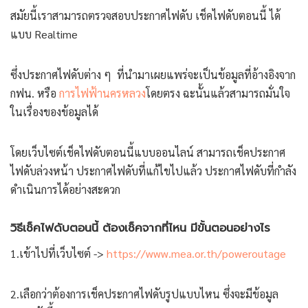
สมัยนี้เราสามารถตรวจสอบประกาศไฟดับ เช็คไฟดับตอนนี้ ได้
แบบ Realtime
ซึ่งประกาศไฟดับต่าง ๆ ที่นำมาเผยแพร่จะเป็นข้อมูลที่อ้างอิงจาก
กฟน. หรือ
การไฟฟ้านครหลวง
โดยตรง ฉะนั้นแล้วสามารถมั่นใจ
ในเรื่องของข้อมูลได้
โดยเว็บไซต์เช็คไฟดับตอนนี้แบบออนไลน์ สามารถเช็คประกาศ
ไฟดับล่วงหน้า ประกาศไฟดับที่แก้ไขไปแล้ว ประกาศไฟดับที่กำลัง
ดำเนินการได้อย่างสะดวก
วิธีเช็คไฟดับตอนนี้ ต้องเช็คจากที่ไหน มีขั้นตอนอย่างไร
1.เข้าไปที่เว็บไซต์ ->
https://www.mea.or.th/poweroutage
2.เลือกว่าต้องการเช็คประกาศไฟดับรูปแบบไหน ซึ่งจะมีข้อมูล