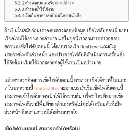
2.สำรองแบตเตอรี่อุปกรณ์ต่าง ๆ
3.สำรองน้ำไว้ใช้งาน
4.จัดเก็บอาหารสดป้องกันการเน่าเสีย
ถ้าเป็นในสมัยก่อนเราคงจะตรวจสอบข้อมูล เช็คไฟดับตอนนี้ แบบ
เรียลไทม์ได้อย่างยากลำบาก แต่ในยุคนี้เราสามารถตรวจสอบ
สถานะ เช็คไฟดับตอนนี้ ได้แบบรวดเร็ว Realtime แถมยังดู
ประกาศไฟดับล่วงหน้า และประกาศไฟดับที่ดำเนินการเสร็จแล้ว
ได้อีกด้วย เรียกได้ว่าสะดวกต่อผู้ใช้งานเป็นอย่างมาก
แล้วหากเราต้องการเช็คไฟดับตอนนี้ สามารถเช็คได้จากที่ไหนล่ะ
? ในบทความนี้
itnews24hrs
จะมาแนะนำเว็บเช็คไฟดับตอนนี้
ประกาศแจ้งไฟดับล่วงหน้าให้ได้ทราบกัน เพื่อว่าใครที่อยากเช็ค
ประกาศไฟดับว่ามีพื้นที่ของตัวเองหรือไม่ จะได้เตรียมตัวรับมือ
ล่วงหน้ากับสถานการณ์ได้อย่างสบายใจ
เช็คไฟดับตอนนี้ สามารถทำได้หรือไม่