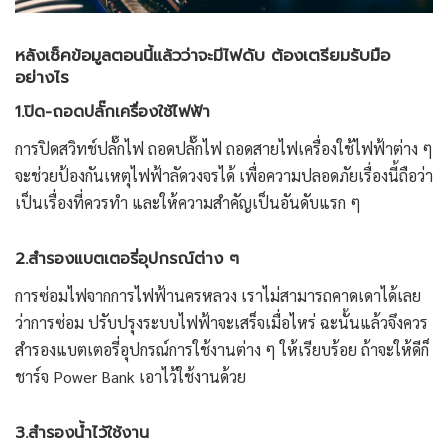
หลังเช็คข้อมูลตอนนี้แล้วว่าจะมีไฟดับ ต้องเตรียมรับมือ
อย่างไร
1.ปิด-ถอดปลั๊กเครื่องใช้ไฟฟ้า
การปิดสวิทช์ปลั๊กไฟ ถอดปลั๊กไฟ ถอดสายไฟเครื่องใช้ไฟฟ้าต่าง ๆ
จะช่วยป้องกันเหตุไฟฟ้าลัดวงจรได้ เพื่อความปลอดภัยเรื่องนี้ถือว่า
เป็นเรื่องที่ควรทำ และให้ความสำคัญเป็นอันดับแรก ๆ
2.สำรองแบตเตอรี่อุปกรณ์ต่าง ๆ
การซ่อมไฟจากการไฟฟ้านครหลวง เราไม่สามารถคาดเดาได้เลย
ว่าการซ่อม ปรับปรุงระบบไฟฟ้าจะเสร็จเมื่อไหร่ ฉะนั้นแล้วจึงควร
สำรองแบตเตอรี่อุปกรณ์การใช้งานต่าง ๆ ให้เรียบร้อย ถ้าจะให้ดีก็
ชาร์จ Power Bank เอาไว้ใช้งานด้วย
3.สำรองน้ำไว้ใช้งาน