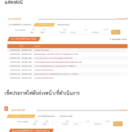
แสดงดังนี้
เช็คประกาศไฟดับล่วงหน้า/ที่ดำเนินการ