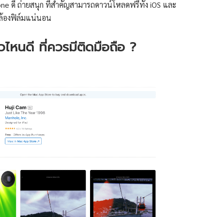
e ดี ถ่ายสนุก ที่สำคัญสามารถดาวน์โหลดฟรีทั้ง iOS และ
ล้องฟิล์มแน่นอน
ไหนดี ที่ควรมีติดมือถือ ?