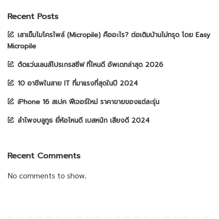
Recent Posts
เสาเข็มไมโครไพล์ (Micropile) คืออะไร? ต่อเติมบ้านไม่ทรุด โดย Easy
Micropile
ตัดแว่นเลนส์โปรเกรสซีฟ ที่ไหนดี อัพเดทล่าสุด 2026
10 อาชีพในสาย IT ที่มาแรงที่สุดในปี 2024
iPhone 16 สเปค ฟีเจอร์ใหม่ ราคาขายของแต่ละรุ่น
ลำโพงบลูทูธ ยี่ห้อไหนดี เบสหนัก เสียงดี 2024
Recent Comments
No comments to show.