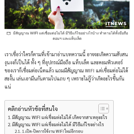
มีสัญญาณ WIFI แต่เชื่อมต่อไม่ได้ มีวิธีแก้ไขอย่างไรบ้าง ทำตามได้ทั้งมือถือ
คอมฯ และแท็บเล็ต
เราเชื่อว่าใครก็ตามที่เข้ามาอ่านบทความนี้ อาจจะเกิดความสับสน
งุนงงก็เป็นได้ ทั้ง ๆ ที่อุปกรณ์มือถือ แท็บเล็ต และคอมพิวเตอร์
ของเราก็เชื่อมต่อเน็ตแล้ว แถมมีสัญญาณ WIFI แต่เชื่อมต่อไม่ได้
สะงั้น เล่นเอามึนกันตามไปแถบ ๆ เพราะไม่รู้ว่าเกิดอะไรขึ้นกัน
แน่
คลิกอ่านหัวข้อที่สนใจ
มีสัญญาณ WIFI แต่เชื่อมต่อไม่ได้ เกิดจากสาเหตุอะไร
มีสัญญาณ WIFI แต่เชื่อมต่อไม่ได้ มีวิธีแก้ไขอย่างไร
1.เปิด-ปิดการใช้งาน WIFI ใหม่อีกรอบ