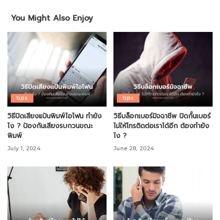
You Might Also Enjoy
tips
tips
วิธีปิดเสียงแป้นพิมพ์ไอโฟน ทำยัง
วิธีบล็อกเบอร์มิจฉาชีพ ปิดกั้นเบอร์
ไง ? ป้องกันเสียงรบกวนขณะ
ไม่ให้โทรติดต่อเราได้อีก ต้องทำยัง
พิมพ์
ไง ?
July 1, 2024
June 28, 2024