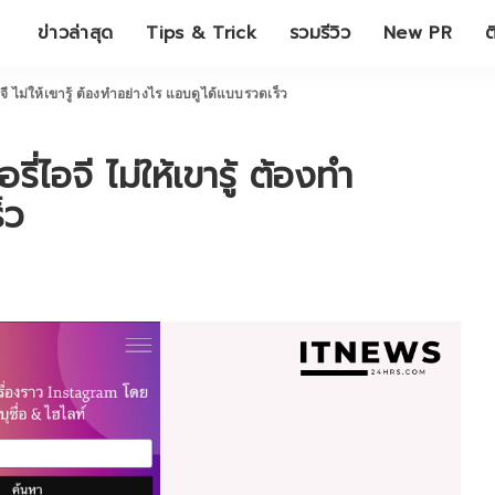
ข่าวล่าสุด
Tips & Trick
รวมรีวิว
New PR
ต
 ไม่ให้เขารู้ ต้องทำอย่างไร แอบดูได้แบบรวดเร็ว
ไอจี ไม่ให้เขารู้ ต้องทำ
็ว