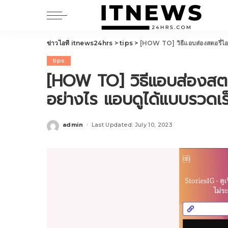
ข่าวไอที itnews24hrs
>
tips
>
[HOW TO] วิธีแอบส่องสตอรี่ไอจี
tips
[HOW TO] วิธีแอบส่องสตอรี่
อย่างไร แอบดูได้แบบรวดเร
admin
Last Updated: July 10, 2023
Posted
by